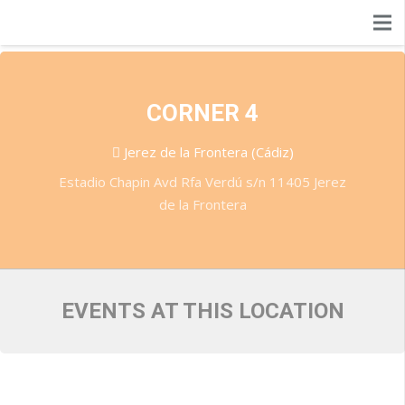
Events at this location
CORNER 4
Jerez de la Frontera (Cádiz)
Estadio Chapin Avd Rfa Verdú s/n 11405 Jerez
de la Frontera
EVENTS AT THIS LOCATION