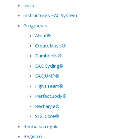
Inicio
Instructores EAC System
Programas
Allout®
CreateMusic®
Dumbbells®
EAC Cycling®
EACJUMP®
FighTTeam®
PerfectBody®
Recharge®
SFX-Core®
Reciba su regalo
Registro