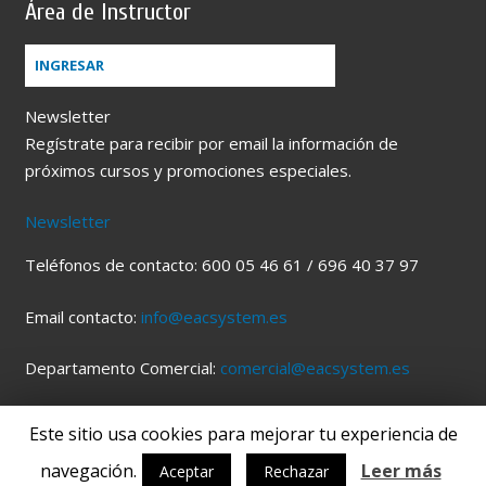
Área de Instructor
INGRESAR
Newsletter
Regístrate para recibir por email la información de
próximos cursos y promociones especiales.
Newsletter
Teléfonos de contacto: 600 05 46 61 / 696 40 37 97
Email contacto:
info@eacsystem.es
Departamento Comercial:
comercial@eacsystem.es
Este sitio usa cookies para mejorar tu experiencia de
2019© EAC TRAINING SYSTEMS | Diseño por
Ignacio
navegación.
Leer más
Córdoba
Aceptar
Rechazar