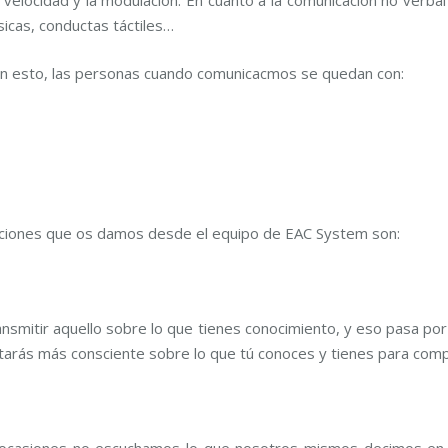
a velocidad y la modulación. En cuanto a la comunicación no verb
sicas, conductas táctiles…
n esto, las personas cuando comunicacmos se quedan con:
aciones que os damos desde el equipo de EAC System son:
nsmitir aquello sobre lo que tienes conocimiento, y eso pasa por
tarás más consciente sobre lo que tú conoces y tienes para compa
 ocasiones no escuchamos lo que nosotros mismos decimos en