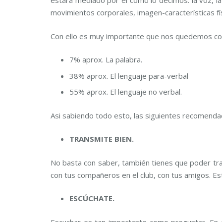
estará mediado por el como lo decimos: la voz, l
movimientos corporales, imagen-características fí
Con ello es muy importante que nos quedemos co
7% aprox. La palabra.
38% aprox. El lenguaje para-verbal
55% aprox. El lenguaje no verbal.
Asi sabiendo todo esto, las siguientes recomend
TRANSMITE BIEN.
No basta con saber, también tienes que poder tra
con tus compañeros en el club, con tus amigos. Es
ESCÚCHATE.
Escuchar es tan importante como preguntar. En