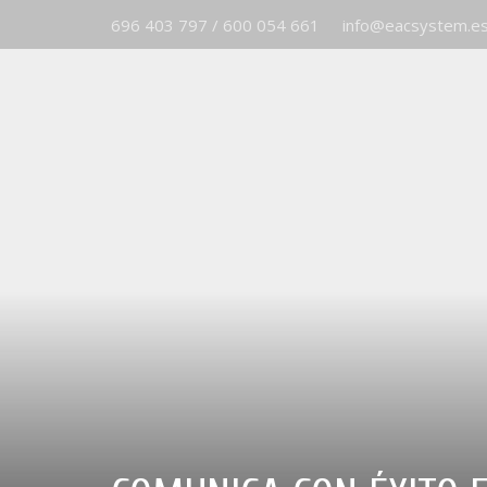
696 403 797 / 600 054 661
info@eacsystem.e