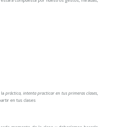
al estará compuesta por nuestros gestos, miradas,
 la
práctica, intenta practicar en tus primeras clases
,
rtir en tus clases
 cada momento de la clase y deberíamos hacerlo